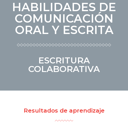
HABILIDADES DE
C
I
COMUNICACIÓN
Ó
N
ORAL Y ESCRITA
◇◇◇◇◇◇◇◇◇◇◇◇◇◇◇◇◇◇◇◇◇◇◇◇◇◇◇◇◇◇
ESCRITURA
COLABORATIVA
Resultados de aprendizaje