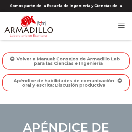
Somos parte de la Escuela de Ingeniería y Ciencias de la
Universidad de Chile
C
A
M
B
I
Volver a Manual: Consejos de Armadillo Lab
A
para las Ciencias e Ingeniería
R
M
O
Apéndice de habilidades de comunicación
D
oral y escrita: Discusión productiva
O
D
E
N
A
V
E
APÉNDICE DE
G
A