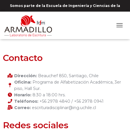
Somos parte de la Escuela de Ingeniería y Ciencias de la
Universidad de Chile
C
A
M
B
I
Contacto
A
R
M
O
Dirección:
Beauchef 850, Santiago, Chile
D
Oficina:
Programa de Alfabetización Académica, 3er
O
piso, Hall Sur.
D
Horario:
8:30 a 18:00 hrs.
E
Teléfonos:
+56 2978 4840 / +56 2978 0941
N
A
Correo:
escrituradisciplinar@ing.uchile.cl
V
E
Redes sociales
G
A